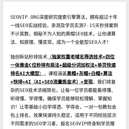
SEOVIP.ORG深度研究搜索引擎算法，拥有超过十年
一线SEO实战经验，亲测及学员实测7-15天秒排案例
不计其数，揭秘不为人知的黑帽SEO技术，让你通算
法、知原理、懂变现，成为一个全能型SEO人才！
独创新站秒排技术
（
独家权重老域名筛选技术+四位
一体黄金C位秒排布局法+超级分词加权法+单页快速
排名AI大模型
）
，课程涵盖
黑帽+灰帽+白帽+算法
+快排+AI（AI+SEO流量炼金术）+变现
，我们将复
杂的SEO技术浓缩简化，让每一位学员都能看得懂、
听得懂、学得懂，确保学员能够轻松理解、掌握知
识！让零基础小白学得透、学得会，一对一包教包会
包上排名，效果快速持久稳定，适用于不同经验层次
不同需求的SEO学习者，报名SEOVIP终身制学员赠